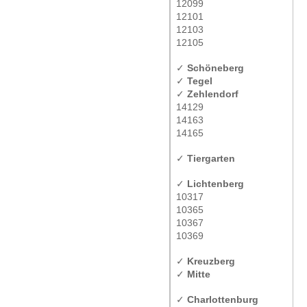
12099
12101
12103
12105
✓
Schöneberg
✓
Tegel
✓
Zehlendorf
14129
14163
14165
✓
Tiergarten
✓
Lichtenberg
10317
10365
10367
10369
✓
Kreuzberg
✓
Mitte
✓
Charlottenburg