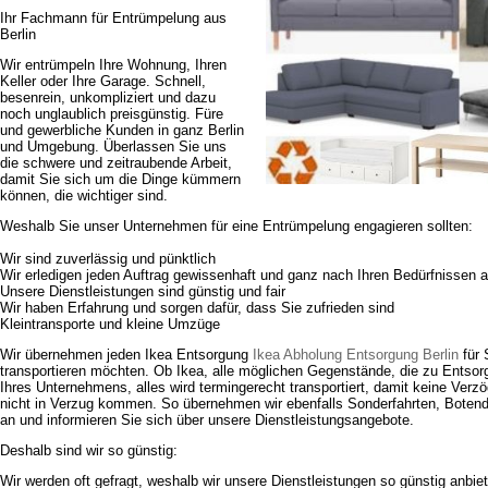
Ihr Fachmann für Entrümpelung aus
Berlin
Wir entrümpeln Ihre Wohnung, Ihren
Keller oder Ihre Garage. Schnell,
besenrein, unkompliziert und dazu
noch unglaublich preisgünstig. Füre
und gewerbliche Kunden in ganz Berlin
und Umgebung. Überlassen Sie uns
die schwere und zeitraubende Arbeit,
damit Sie sich um die Dinge kümmern
können, die wichtiger sind.
Weshalb Sie unser Unternehmen für eine Entrümpelung engagieren sollten:
Wir sind zuverlässig und pünktlich
Wir erledigen jeden Auftrag gewissenhaft und ganz nach Ihren Bedürfnissen a
Unsere Dienstleistungen sind günstig und fair
Wir haben Erfahrung und sorgen dafür, dass Sie zufrieden sind
Kleintransporte und kleine Umzüge
Wir übernehmen jeden Ikea Entsorgung
Ikea Abholung Entsorgung Berlin
für 
transportieren möchten. Ob Ikea, alle möglichen Gegenstände, die zu Entsor
Ihres Unternehmens, alles wird termingerecht transportiert, damit keine Verz
nicht in Verzug kommen. So übernehmen wir ebenfalls Sonderfahrten, Botend
an und informieren Sie sich über unsere Dienstleistungsangebote.
Deshalb sind wir so günstig:
Wir werden oft gefragt, weshalb wir unsere Dienstleistungen so günstig anbiet