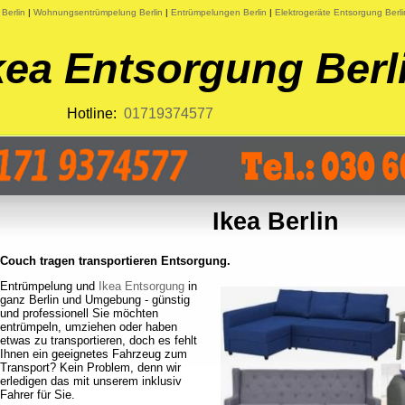
Berlin
|
Wohnungsentrümpelung Berlin
|
Entrümpelungen Berlin
|
Elektrogeräte Entsorgung Berli
kea Entsorgung Berl
Hotline:
01719374577
Ikea Berlin
Couch tragen transportieren Entsorgung.
Entrümpelung und
Ikea Entsorgung
in
ganz Berlin und Umgebung - günstig
und professionell Sie möchten
entrümpeln, umziehen oder haben
etwas zu transportieren, doch es fehlt
Ihnen ein geeignetes Fahrzeug zum
Transport? Kein Problem, denn wir
erledigen das mit unserem inklusiv
Fahrer für Sie.