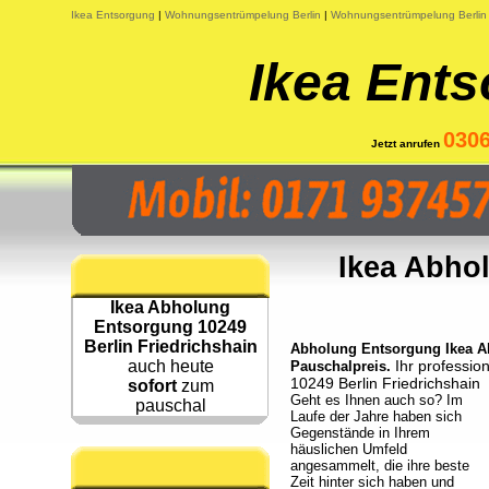
Ikea Entsorgung
|
Wohnungsentrümpelung Berlin
|
Wohnungsentrümpelung Berlin
Ikea Ents
030
Jetzt anrufen
Ikea Abho
Ikea Abholung
Entsorgung 10249
Berlin Friedrichshain
Abholung Entsorgung Ikea Ab
auch heute
Ihr professio
Pauschalpreis.
10249 Berlin Friedrichshain
sofort
zum
Geht es Ihnen auch so? Im
pauschal
Laufe der Jahre haben sich
Gegenstände in Ihrem
häuslichen Umfeld
angesammelt, die ihre beste
Zeit hinter sich haben und