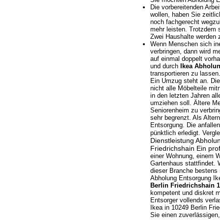
Die vorbereitenden Arbe
wollen, haben Sie zeit
noch fachgerecht wegzub
mehr leisten. Trotzdem 
Zwei Haushalte werden
Wenn Menschen sich ine
verbringen, dann wird me
auf einmal doppelt vorha
und durch
Ikea Abholun
transportieren zu lassen
Ein Umzug steht an. Die
nicht alle Möbelteile m
in den letzten Jahren a
umziehen soll. Ältere M
Seniorenheim zu verbring
sehr begrenzt. Als Alter
Entsorgung. Die anfalle
pünktlich erledigt. Verg
Dienstleistung Abholu
Friedrichshain
Ein pro
einer Wohnung, einem W
Gartenhaus stattfindet. 
dieser Branche bestens 
Abholung Entsorgung Ikea
Berlin Friedrichshain 
kompetent und diskret mi
Entsorger vollends verl
Ikea in 10249 Berlin Fr
Sie einen zuverlässigen