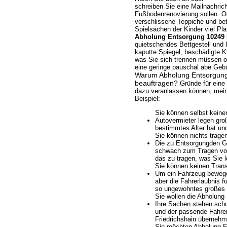
schreiben Sie eine Mailnachrich
Fußbodenrenovierung sollen. O
verschlissene Teppiche und be
Spielsachen der Kinder viel Pl
Abholung Entsorgung 10249 B
quietschendes Bettgestell und
kaputte Spiegel, beschädigte 
was Sie sich trennen müssen od
eine geringe pauschal abe Geb
Warum Abholung Entsorgung 
beauftragen?
Gründe für eine 
dazu veranlassen können, meine
Beispiel:
Sie können selbst keine
Autovermieter legen gro
bestimmtes Alter hat und
Sie können nichts trage
Die zu Entsorgungden Geg
schwach zum Tragen von 
das zu tragen, was Sie 
Sie können keinen Trans
Um ein Fahrzeug bewegen
aber die Fahrerlaubnis fü
so ungewohntes großes 
Sie wollen die Abholung 
Ihre Sachen stehen scho
und der passende Fahrer
Friedrichshain übernehm
Sie möchten Abholung En