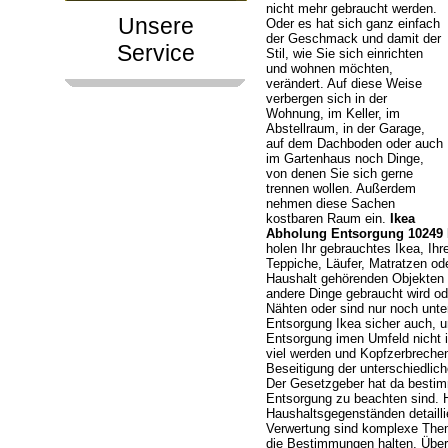
nicht mehr gebraucht werden.
Unsere
Oder es hat sich ganz einfach
der Geschmack und damit der
Service
Stil, wie Sie sich einrichten
und wohnen möchten,
verändert. Auf diese Weise
verbergen sich in der
Wohnung, im Keller, im
Abstellraum, in der Garage,
auf dem Dachboden oder auch
im Gartenhaus noch Dinge,
von denen Sie sich gerne
trennen wollen. Außerdem
nehmen diese Sachen
kostbaren Raum ein.
Ikea
Abholung Entsorgung 10249 B
holen Ihr gebrauchtes Ikea, Ih
Teppiche, Läufer, Matratzen o
Haushalt gehörenden Objekten h
andere Dinge gebraucht wird od
Nähten oder sind nur noch unte
Entsorgung Ikea sicher auch, u
Entsorgung imen Umfeld nicht 
viel werden und Kopfzerbrechen
Beseitigung der unterschiedlic
Der Gesetzgeber hat da bestim
Entsorgung zu beachten sind. H
Haushaltsgegenständen detaill
Verwertung sind komplexe Them
die Bestimmungen halten. Überl