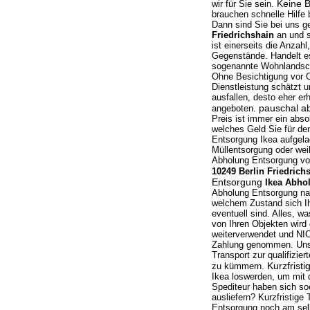
Keine B
wir für Sie sein.
brauchen schnelle Hilfe
Dann sind Sie bei uns g
Friedrichshain
an und s
ist einerseits die Anza
Gegenstände. Handelt es
sogenannte Wohnlandsch
Ohne Besichtigung vor Or
Dienstleistung schätzt u
ausfallen, desto eher e
pauschal a
angeboten.
Preis ist immer ein abso
welches Geld Sie für de
Entsorgung Ikea aufgelad
Müllentsorgung oder weil
Abholung Entsorgung vo
10249 Berlin Friedrich
Entsorgung
Ikea Abho
Abholung Entsorgung nach
welchem Zustand sich Ih
eventuell sind. Alles, 
von Ihren Objekten wird
weiterverwendet und NIC
Zahlung genommen. Unser
Transport zur qualifizi
Kurzfrist
zu kümmern.
Ikea loswerden, um mit 
Spediteur haben sich so
ausliefern? Kurzfristige
Entsorgung noch am sel